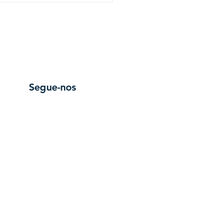
rcio e Serviços (SICOS)
bra novo Contrato
tivo de Trabalho para o
r do Comércio, Retalho
stauração
Segue-nos