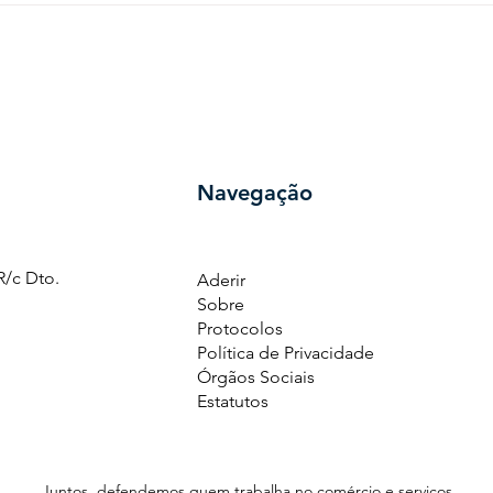
TRABALHOSECTOR DO
Comé
COMÉRCIO, RETALHO E
cele
RESTAURAÇÃO
Cole
Seto
e Re
Navegação
61 R/c Dto.
Aderir
Sobre
Protocolos
Política de Privacidade​
Órgãos Sociais
Estatutos
Juntos, defendemos quem trabalha no comércio e serviços.