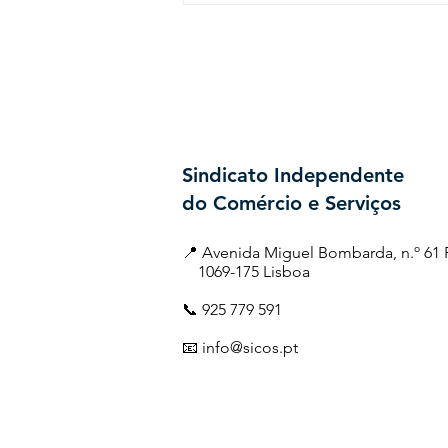
apelo à sindicalização
Sindicato Independente
do Comércio e Serviços
📍 Avenida Miguel Bombarda, n.º 
1069-175 Lisboa
📞 925 779 591
📧 info@sicos.pt