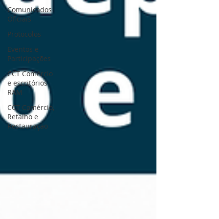
Comunicados
Oficiais
Protocolos
Eventos e
Participações
CCT Comércio
e escritórios
RAM
CCT Comércio,
Retalho e
Restauração