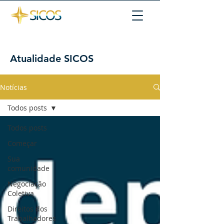
Atualidade SICOS
Notícias
Todos posts
Todos posts
Começar
Sua
comunidade
Negociação
Coletiva
Direitos dos
Trabalhadores