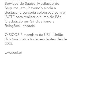
Serviços de Saúde, Mediação de
Seguros, etc., havendo ainda a
destacar a parceria celebrada com o
ISCTE para realizar o curso de Pós-
Graduação em Sindicalismo e
Relações Laborais.
​O SICOS é membro da USI – União
dos Sindicatos Independentes desde
2005.
www.usi.pt
Sindicato Independente
do Comércio e Serviços
Segue-nos