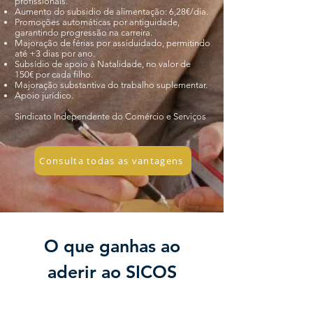
profissionais.
Aumento do subsidio de alimentação: 6,28€/dia.
Promoções automáticas por antiguidade,
garantindo progressão na carreira.
Majoração de férias por assiduidado, permitindo
até +3 dias por ano.
Subsídio de apoio à Natalidade, no valor de
150€ por cada filho.
Majoração substantiva do trabalho suplementar.
Apoio jurídico.
Sindicato Independente do Comércio e Serviços
Consulta todas as vantagens
O que ganhas ao
aderir ao SICOS