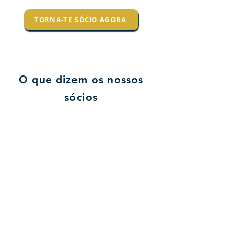
TORNA-TE SÓCIO AGORA
O que dizem os nossos
sócios
“Graças ao SICOS, consegui resolver
uma situação difícil no trabalho com o
apoio jurídico certo. Senti-me
representado e seguro.”
Laura Castro
Administrativa / Lisboa